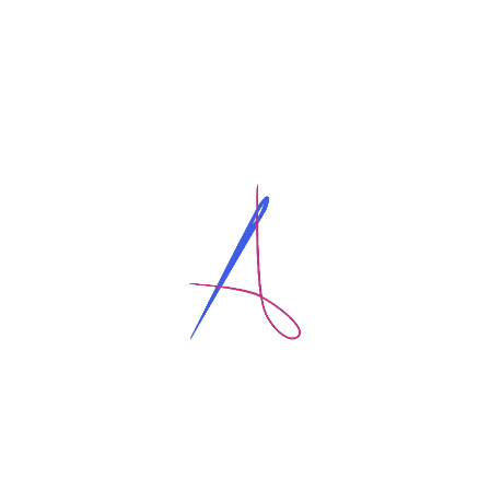
la generación de nuevas fuentes de ingreso.
NUESTRA VISIÓN
Seguir posicionada entre las escuelas más competentes
y prestigiosas en el campo de la moda, la confección y
textiles; liderando la generación de conocimiento técnico.