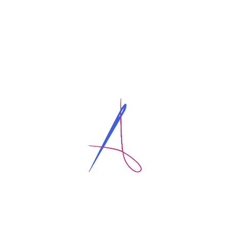
Search:
Recent Posts
Patrón Base de Blusas y Vestidos
¿Cómo elegir tus prendas para hacer ejercicio?
Tablas de Tallas
Descarga tu CALIBRADOR
Archives